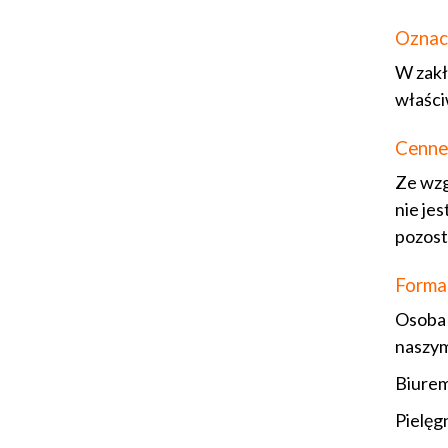
Oznac
W zakł
właści
Cenne
Ze wzg
nie je
pozost
Forma
Osoba 
naszym
Biurem
Pielęg