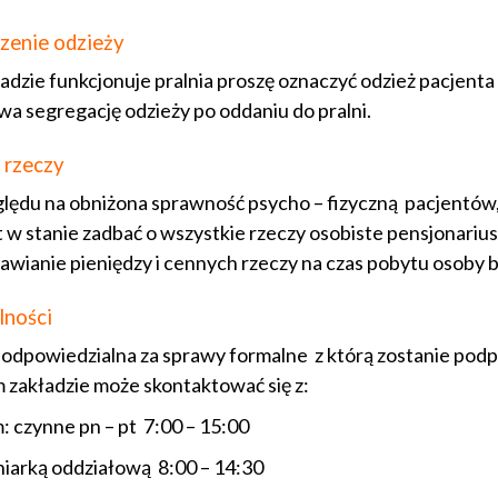
zenie odzieży
adzie funkcjonuje pralnia proszę oznaczyć odzież pacjen
wa segregację odzieży po oddaniu do pralni.
 rzeczy
lędu na obniżona sprawność psycho – fizyczną pacjentów, 
st w stanie zadbać o wszystkie rzeczy osobiste pensjonarius
awianie pieniędzy i cennych rzeczy na czas pobytu osoby bl
lności
odpowiedzialna za sprawy formalne z którą zostanie podp
 zakładzie może skontaktować się z:
: czynne pn – pt 7:00 – 15:00
niarką oddziałową 8:00 – 14:30