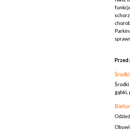
funkcj
schorz
chorob
Parkin
sprawn
Przed 
Środki
Środki
gąbki, 
Bieliz
Odzież 
Obuwie