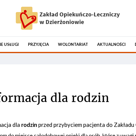
E USŁUGI
PRZYJĘCIA
WOLONTARIAT
AKTUALNOŚCI
formacja dla rodzin
acja dla
rodzin
przed przybyciem pacjenta do Zakładu
om do miejsce całodobowej opieki dla osób, które z uwagi 