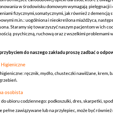
onowania w środowisku domowym wymagają pielęgnacji i o
eniami fizycznymi,somatycznymi, jak również z demencją s
owymi m.in.: uogólniona i nieokreślona miażdżyca, następ
sona. Staramy się towarzyszyć naszym pacjentom w ich co
ością psychiczną, ruchową oraz z wszelkimi problemami w
przybyciem do naszego zakładu proszę zadbać o odpowi
 Higieniczne
 higieniczne: ręcznik, mydło, chusteczki nawilżane, krem, 
grzebień.
na osobista
do ubioru codziennego: podkoszulki, dres, skarpetki, spodni
 pełne zawiązywane lub na przylepiec, może być również