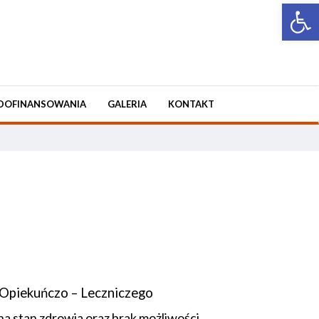
Open 
DOFINANSOWANIA
GALERIA
KONTAKT
 Opiekuńczo – Leczniczego
na stan zdrowia oraz brak możliwości