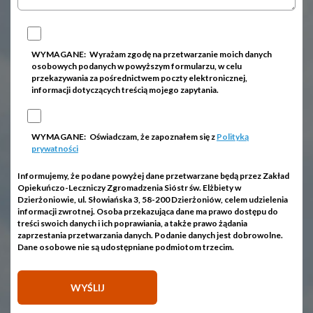
WYMAGANE:
Wyrażam zgodę na przetwarzanie moich danych
osobowych podanych w powyższym formularzu, w celu
przekazywania za pośrednictwem poczty elektronicznej,
informacji dotyczących treścią mojego zapytania.
WYMAGANE:
Oświadczam, że zapoznałem się z
Polityką
prywatności
Informujemy, że podane powyżej dane przetwarzane będą przez Zakład
Opiekuńczo-Leczniczy Zgromadzenia Sióstr św. Elżbiety w
Dzierżoniowie, ul. Słowiańska 3, 58-200 Dzierżoniów, celem udzielenia
informacji zwrotnej. Osoba przekazująca dane ma prawo dostępu do
treści swoich danych i ich poprawiania, a także prawo żądania
zaprzestania przetwarzania danych. Podanie danych jest dobrowolne.
Dane osobowe nie są udostępniane podmiotom trzecim.