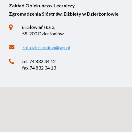
Zakład Opiekuńczo-Leczniczy
Zgromadzenia Sióstr św. Elżbiety w Dzierżoniowie
ul. Słowiańska 3,
58-200 Dzierżoniów
zol_dzierzoniow@wp.pl
tel. 74 832 34 12
fax 74 832 34 13