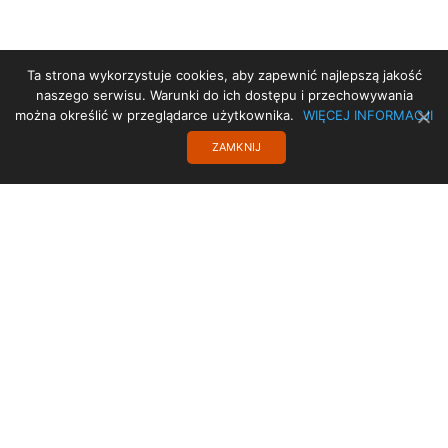
Ta strona wykorzystuje cookies, aby zapewnić najlepszą jakość
STRONA GŁÓWNA
naszego serwisu. Warunki do ich dostępu i przechowywania
można określić w przeglądarce użytkownika.
WIĘCEJ INFORMACJI
DEKLARACJA DOSTĘPNOŚCI
ZAMKNIJ
PROJEKT UE
TRANSLATE
POLITYKA PRYWATNOŚCI
OCHRONA DANYCH OSOBOWYCH
STARA STRONA
KONTAKT